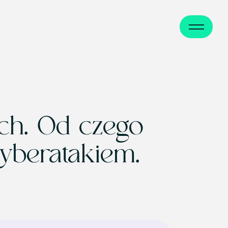
Otwórz
lub
zamknij
menu
ch. Od czego
cyberatakiem.