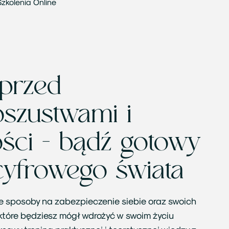
Szkolenia Online
 przed
oszustwami i
ości - bądź gotowy
cyfrowego świata
e sposoby na zabezpieczenie siebie oraz swoich
które będziesz mógł wdrożyć w swoim życiu