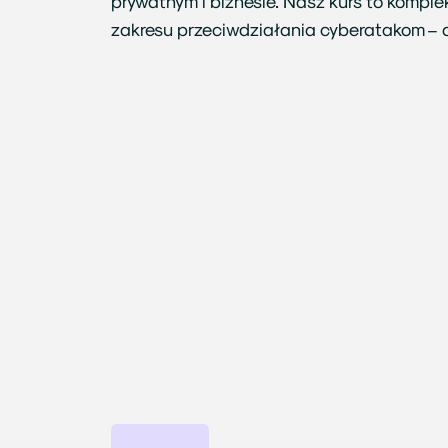
prywatnym i biznesie. Nasz kurs to komplek
zakresu przeciwdziałania cyberatakom – dz