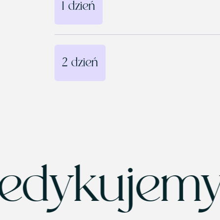
1 dzień
2 dzień
dykujemy