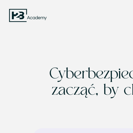
Strona
główna
H2B
Academy
Cyberbezpie
zacząć, by c