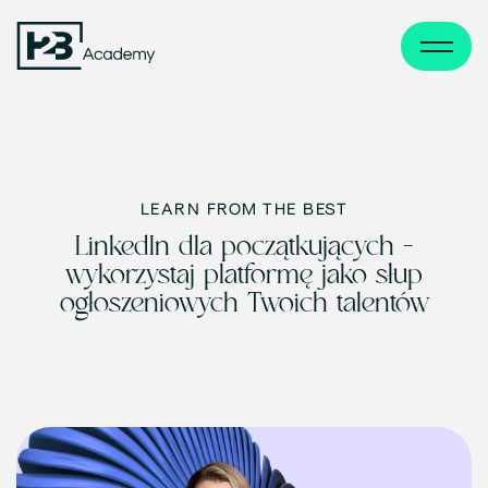
Otwór
Strona
lub
główna
zamkn
H2B
menu
Academy
LEARN FROM THE BEST
LinkedIn dla początkujących –
wykorzystaj platformę jako słup
ogłoszeniowych Twoich talentów